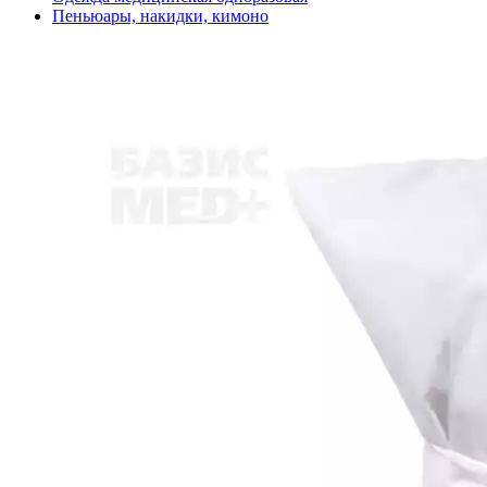
Пеньюары, накидки, кимоно