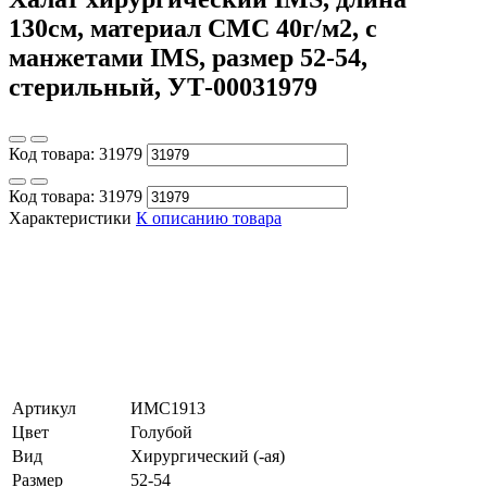
130см, материал СМС 40г/м2, c
манжетами IMS, размер 52-54,
стерильный, УТ-00031979
Код товара:
31979
Код товара:
31979
Характеристики
К описанию товара
Артикул
ИМС1913
Цвет
Голубой
Вид
Хирургический (-ая)
Размер
52-54