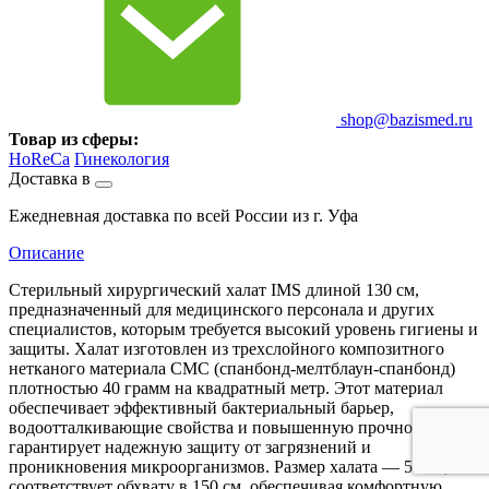
shop@bazismed.ru
Товар из сферы:
HoReCa
Гинекология
Доставка в
Ежедневная доставка по всей России из г. Уфа
Описание
Стерильный хирургический халат IMS длиной 130 см,
предназначенный для медицинского персонала и других
специалистов, которым требуется высокий уровень гигиены и
защиты. Халат изготовлен из трехслойного композитного
нетканого материала СМС (спанбонд-мелтблаун-спанбонд)
плотностью 40 грамм на квадратный метр. Этот материал
обеспечивает эффективный бактериальный барьер,
водоотталкивающие свойства и повышенную прочность, что
гарантирует надежную защиту от загрязнений и
проникновения микроорганизмов. Размер халата — 52-54, что
соответствует обхвату в 150 см, обеспечивая комфортную