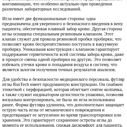
контаминации, что особенно актуально при проведении
различных лабораторных исследований.
Игла имеет две функциональные стороны: одна
предназначена для уверенного и безопасного введения в вену
пациента, обеспечивая плавный забор крови. Другая сторона
иглы оснащена специальным резиновым клапаном. Этот
клапан служит для прокола резиновой пробки пробирки, что
позволяет крови беспрепятственно поступать в вакуумную
пробирку. Уникальная конструкция с клапаном гарантирует
поддержание герметичности всей системы забора крови, даже
в процессе смены одной пробирки на другую. Это позволяет
избежать утечки крови и попадания воздуха в систему, что
является залогом получения точных результатов анализов.
Для удобства и безопасности медицинского персонала, футляр
иглы RusTech имеет продуманную конструкцию. Он снабжен
этикеткой с перфорацией, которая облегчает снятие колпачка,
а также служит индикатором целостности упаковки, позволяя
визуально контролировать, не была ли игла использована
ранее. Форма футляра удлинена, что дополнительно защищает
острую часть иглы от механического повреждения и
предотвращает ее затупление во время транспортировки или
хранения. Это гарантирует сохранение остроты иглы до
момента ее использования, снижая дискомфорт для пациента.