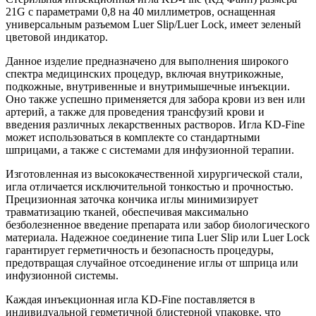
21G с параметрами 0,8 на 40 миллиметров, оснащенная
универсальным разъемом Luer Slip/Luer Lock, имеет зеленый
цветовой индикатор.
Данное изделие предназначено для выполнения широкого
спектра медицинских процедур, включая внутрикожные,
подкожные, внутривенные и внутримышечные инъекции.
Оно также успешно применяется для забора крови из вен или
артерий, а также для проведения трансфузий крови и
введения различных лекарственных растворов. Игла KD-Fine
может использоваться в комплекте со стандартными
шприцами, а также с системами для инфузионной терапии.
Изготовленная из высококачественной хирургической стали,
игла отличается исключительной тонкостью и прочностью.
Прецизионная заточка кончика иглы минимизирует
травматизацию тканей, обеспечивая максимально
безболезненное введение препарата или забор биологического
материала. Надежное соединение типа Luer Slip или Luer Lock
гарантирует герметичность и безопасность процедуры,
предотвращая случайное отсоединение иглы от шприца или
инфузионной системы.
Каждая инъекционная игла KD-Fine поставляется в
индивидуальной герметичной блистерной упаковке, что