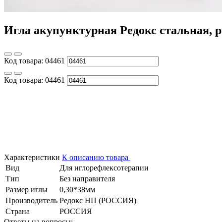
Игла акупунктурная Редокс стальная, р
Код товара:
04461
Код товара:
04461
Характеристики
К описанию товара
Вид
Для иглорефлексотерапии
Тип
Без направителя
Размер иглы
0,30*38мм
Производитель
Редокс НП (РОССИЯ)
Страна
РОССИЯ
Ответы на вопросы: