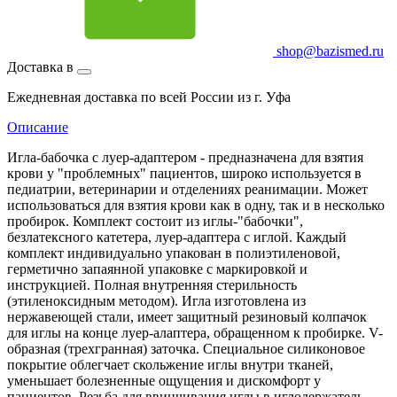
shop@bazismed.ru
Доставка в
Ежедневная доставка по всей России из г. Уфа
Описание
Игла-бабочка с луер-адаптером - предназначена для взятия
крови у "проблемных" пациентов, широко используется в
педиатрии, ветеринарии и отделениях реанимации. Может
использоваться для взятия крови как в одну, так и в несколько
пробирок. Комплект состоит из иглы-"бабочки",
безлатексного катетера, луер-адаптера с иглой. Каждый
комплект индивидуально упакован в полиэтиленовой,
герметично запаянной упаковке с маркировкой и
инструкцией. Полная внутренняя стерильность
(этиленоксидным методом). Игла изготовлена из
нержавеющей стали, имеет защитный резиновый колпачок
для иглы на конце луер-алаптера, обращенном к пробирке. V-
образная (трехгранная) заточка. Специальное силиконовое
покрытие облегчает скольжение иглы внутри тканей,
уменьшает болезненные ощущения и дискомфорт у
пациентов. Резьба для ввинчивания иглы в иглодержатель.