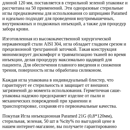
длиной 120 мм, поставляется в стерильной зеленой упаковке и
рассчитана на 50 применений. Эти одноразовые стерильные
иглы предназначены для использования со шприцами Paramеd
и идеально подходят для проведения внутримышечных,
внутрикожных и подкожных инъекций, а также для процедур
забора крови.
Изготовленная из высококачественной хирургической
нержавеющей стали AISI 304, игла обладает гладким срезом и
прецизионной трехгранной заточкой. Такая конструкция
минимизирует дискомфорт и травматизацию тканей во время
инъекции, делая процедуру максимально щадящей для
пациента. Для обеспечения плавного введения и снижения
трения, поверхность иглы обработана силиконом.
Каждая игла упакована в индивидуальный блистер, что
гарантирует ее стерильность и защищает от внешних
загрязнений до момента использования. Герметичная саше-
упаковка надежно предохраняет изделие от пыли и
механических повреждений при хранении и
транспортировке, сохраняя его первоначальные качества.
Покупая Игла инъекционная Paramed 21G (0,8*120мм),
стерильная, зеленая, 50 шт в %city% по выгодной цене в
нашем интернет-магазине, вы получаете гарантированно