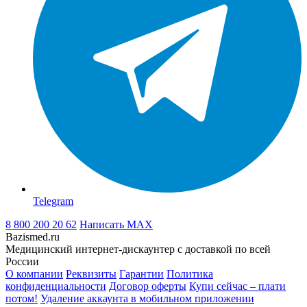
Telegram
8 800 200 20 62
Написать
MAX
Bazismed.ru
Медицинский интернет-дискаунтер с доставкой по всей
России
О компании
Реквизиты
Гарантии
Политика
конфиденциальности
Договор оферты
Купи сейчас – плати
потом!
Удаление аккаунта в мобильном приложении