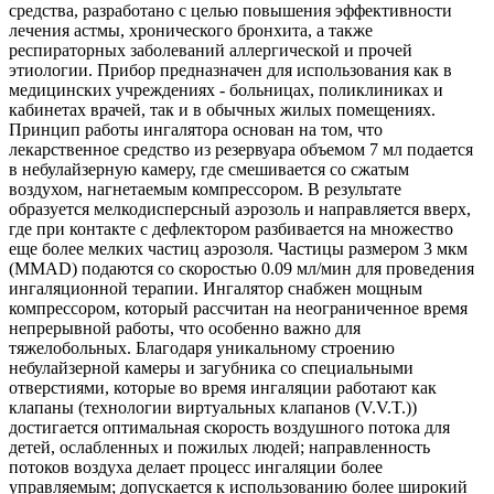
средства, разработано с целью повышения эффективности
лечения астмы, хронического бронхита, а также
респираторных заболеваний аллергической и прочей
этиологии. Прибор предназначен для использования как в
медицинских учреждениях - больницах, поликлиниках и
кабинетах врачей, так и в обычных жилых помещениях.
Принцип работы ингалятора основан на том, что
лекарственное средство из резервуара объемом 7 мл подается
в небулайзерную камеру, где смешивается со сжатым
воздухом, нагнетаемым компрессором. В результате
образуется мелкодисперсный аэрозоль и направляется вверх,
где при контакте с дефлектором разбивается на множество
еще более мелких частиц аэрозоля. Частицы размером 3 мкм
(MMAD) подаются со скоростью 0.09 мл/мин для проведения
ингаляционной терапии. Ингалятор снабжен мощным
компрессором, который рассчитан на неограниченное время
непрерывной работы, что особенно важно для
тяжелобольных. Благодаря уникальному строению
небулайзерной камеры и загубника со специальными
отверстиями, которые во время ингаляции работают как
клапаны (технологии виртуальных клапанов (V.V.T.))
достигается оптимальная скорость воздушного потока для
детей, ослабленных и пожилых людей; направленность
потоков воздуха делает процесс ингаляции более
управляемым; допускается к использованию более широкий