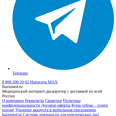
Telegram
8 800 200 20 62
Написать
MAX
Bazismed.ru
Медицинский интернет-дискаунтер с доставкой по всей
России
О компании
Реквизиты
Гарантии
Политика
конфиденциальности
Договор оферты
Купи сейчас – плати
потом!
Удаление аккаунта в мобильном приложении
bazismed.ru
Система лояльности для юридических лиц