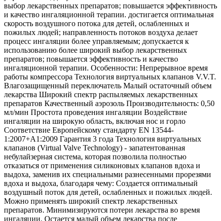
выбор лекарственных препаратов; повышается эффективность
и качество ингаляционной терапии. достигается оптимальная
скорость воздушного потока для детей, ослабленных и
пожилых людей; направленность потоков воздуха делает
процесс ингаляции более управляемым; допускается к
использованию более широкий выбор лекарственных
препаратов; повышается эффективность и качество
ингаляционной терапии. Особенности: Непрерывное время
работы компрессора Технология виртуальных клапанов V.V.T.
Влагозащищенный переключатель Малый остаточный объем
лекарства Широкий спектр распыляемых лекарственных
препаратов Качественный аэрозоль Производительность: 0,50
мл/мин Простота проведения ингаляции Воздействие
ингаляции на широкую область, включая нос и горло
Соответствие Европейскому стандарту EN 13544-
1:2007+A1:2009 Гарантия 3 года Технология виртуальных
клапанов (Virtual Valve Technology) - запатентованная
небулайзерная система, которая позволила полностью
отказаться от применения силиконовых клапанов вдоха и
выдоха, заменив их специальными разнесенными прорезями
вдоха и выдоха, благодаря чему: Создается оптимальный
воздушный поток для детей, ослабленных и пожилых людей.
Можно применять широкий спектр лекарственных
препаратов. Минимизируются потери лекарства во время
ингаляции. Остается малый объем лекарства после