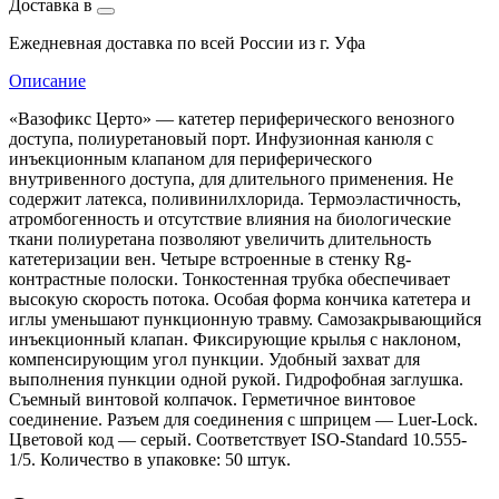
Доставка в
Ежедневная доставка по всей России из г. Уфа
Описание
«Вазофикс Церто» — катетер периферического венозного
доступа, полиуретановый порт. Инфузионная канюля с
инъекционным клапаном для периферического
внутривенного доступа, для длительного применения. Не
содержит латекса, поливинилхлорида. Термоэластичность,
атромбогенность и отсутствие влияния на биологические
ткани полиуретана позволяют увеличить длительность
катетеризации вен. Четыре встроенные в стенку Rg-
контрастные полоски. Тонкостенная трубка обеспечивает
высокую скорость потока. Особая форма кончика катетера и
иглы уменьшают пункционную травму. Самозакрывающийся
инъекционный клапан. Фиксирующие крылья с наклоном,
компенсирующим угол пункции. Удобный захват для
выполнения пункции одной рукой. Гидрофобная заглушка.
Съемный винтовой колпачок. Герметичное винтовое
соединение. Разъем для соединения с шприцем — Luer-Lock.
Цветовой код — серый. Соответствует ISO-Standard 10.555-
1/5. Количество в упаковке: 50 штук.