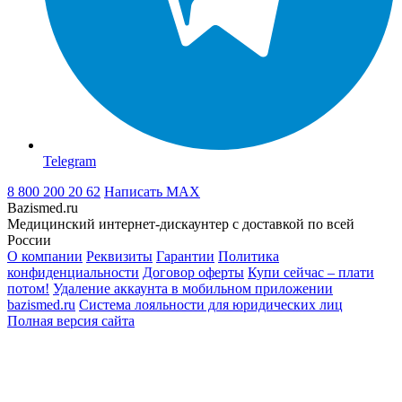
Telegram
8 800 200 20 62
Написать
MAX
Bazismed.ru
Медицинский интернет-дискаунтер с доставкой по всей
России
О компании
Реквизиты
Гарантии
Политика
конфиденциальности
Договор оферты
Купи сейчас – плати
потом!
Удаление аккаунта в мобильном приложении
bazismed.ru
Система лояльности для юридических лиц
Полная версия сайта