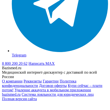
Telegram
8 800 200 20 62
Написать
MAX
Bazismed.ru
Медицинский интернет-дискаунтер с доставкой по всей
России
О компании
Реквизиты
Гарантии
Политика
конфиденциальности
Договор оферты
Купи сейчас – плати
потом!
Удаление аккаунта в мобильном приложении
bazismed.ru
Система лояльности для юридических лиц
Полная версия сайта