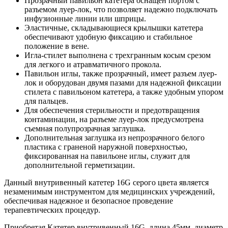
Прозрачный павильон катетера оснащен портом с
разъемом луер-лок, что позволяет надежно подключать
инфузионные линии или шприцы.
Эластичные, складывающиеся крылышки катетера
обеспечивают удобную фиксацию и стабильное
положение в вене.
Игла-стилет выполнена с трехгранным косым срезом
для легкого и атравматичного прокола.
Павильон иглы, также прозрачный, имеет разъем луер-
лок и оборудован двумя пазами для надежной фиксации
стилета с павильоном катетера, а также удобным упором
для пальцев.
Для обеспечения стерильности и предотвращения
контаминации, на разъеме луер-лок предусмотрена
съемная полупрозрачная заглушка.
Дополнительная заглушка из непрозрачного белого
пластика с граненой наружной поверхностью,
фиксированная на павильоне иглы, служит для
дополнительной герметизации.
Данный внутривенный катетер 16G серого цвета является
незаменимым инструментом для медицинских учреждений,
обеспечивая надежное и безопасное проведение
терапевтических процедур.
Приобретая Катетер внутривенный 16G, длина 45мм, диаметр