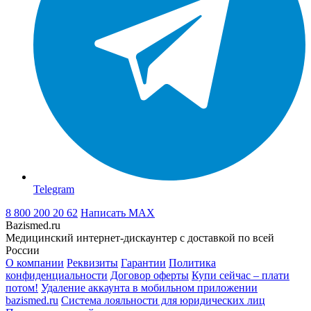
Telegram
8 800 200 20 62
Написать
MAX
Bazismed.ru
Медицинский интернет-дискаунтер с доставкой по всей
России
О компании
Реквизиты
Гарантии
Политика
конфиденциальности
Договор оферты
Купи сейчас – плати
потом!
Удаление аккаунта в мобильном приложении
bazismed.ru
Система лояльности для юридических лиц