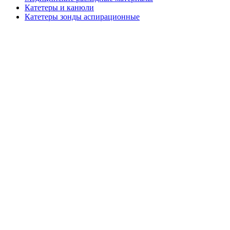
Катетеры и канюли
Катетеры зонды аспирационные