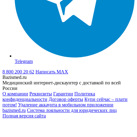
Telegram
8 800 200 20 62
Написать
MAX
Bazismed.ru
Медицинский интернет-дискаунтер с доставкой по всей
России
О компании
Реквизиты
Гарантии
Политика
конфиденциальности
Договор оферты
Купи сейчас – плати
потом!
Удаление аккаунта в мобильном приложении
bazismed.ru
Система лояльности для юридических лиц
Полная версия сайта