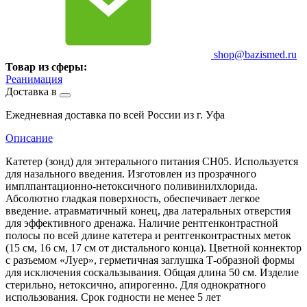
shop@bazismed.ru
Товар из сферы:
Реанимация
Доставка в
Ежедневная доставка по всей России из г. Уфа
Описание
Катетер (зонд) для энтерального питания СН05. Используется
для назального введения. Изготовлен из прозрачного
имплпантационно-нетоксичного поливинилхлорида.
Абсолютно гладкая поверхность, обеспечивает легкое
введение. атравматичный конец, два латеральных отверстия
для эффективного дренажа. Наличие рентгенконтрастной
полосы по всей длине катетера и рентгенконтрастных меток
(15 см, 16 см, 17 см от дистального конца). Цветной коннектор
с разъемом «Луер», герметичная заглушка Т-образной формы
для исключения соскальзывания. Общая длина 50 см. Изделие
стерильно, нетоксично, апирогенно. Для однократного
использования. Срок годности не менее 5 лет