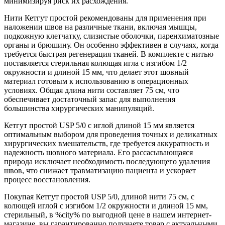
минимизируя риск их расхождения.
Нити Кетгут простой рекомендованы для применения при
наложении швов на различные ткани, включая мышцы,
подкожную клетчатку, слизистые оболочки, паренхиматозные
органы и брюшину. Он особенно эффективен в случаях, когда
требуется быстрая регенерация тканей. В комплекте с нитью
поставляется стерильная колющая игла с изгибом 1/2
окружности и длиной 15 мм, что делает этот шовный
материал готовым к использованию в операционных
условиях. Общая длина нити составляет 75 см, что
обеспечивает достаточный запас для выполнения
большинства хирургических манипуляций.
Кетгут простой USP 5/0 с иглой длиной 15 мм является
оптимальным выбором для проведения точных и деликатных
хирургических вмешательств, где требуется аккуратность и
надежность шовного материала. Его рассасывающаяся
природа исключает необходимость последующего удаления
швов, что снижает травматизацию пациента и ускоряет
процесс восстановления.
Покупая Кетгут простой USP 5/0, длиной нити 75 см, с
колющей иглой с изгибом 1/2 окружности и длиной 15 мм,
стерильный, в %city% по выгодной цене в нашем интернет-
магазине, вы гарантированно получаете товар с актуальными