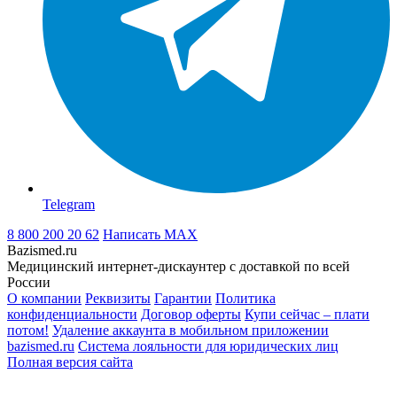
Telegram
8 800 200 20 62
Написать
MAX
Bazismed.ru
Медицинский интернет-дискаунтер с доставкой по всей
России
О компании
Реквизиты
Гарантии
Политика
конфиденциальности
Договор оферты
Купи сейчас – плати
потом!
Удаление аккаунта в мобильном приложении
bazismed.ru
Система лояльности для юридических лиц
Полная версия сайта