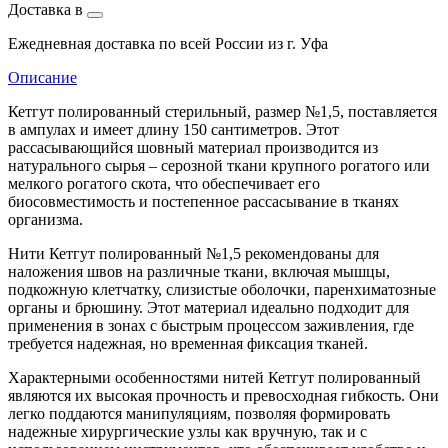
Доставка в
Ежедневная доставка по всей России из г. Уфа
Описание
Кетгут полированный стерильный, размер №1,5, поставляется
в ампулах и имеет длину 150 сантиметров. Этот
рассасывающийся шовный материал производится из
натурального сырья – серозной ткани крупного рогатого или
мелкого рогатого скота, что обеспечивает его
биосовместимость и постепенное рассасывание в тканях
организма.
Нити Кетгут полированный №1,5 рекомендованы для
наложения швов на различные ткани, включая мышцы,
подкожную клетчатку, слизистые оболочки, паренхиматозные
органы и брюшину. Этот материал идеально подходит для
применения в зонах с быстрым процессом заживления, где
требуется надежная, но временная фиксация тканей.
Характерными особенностями нитей Кетгут полированный
являются их высокая прочность и превосходная гибкость. Они
легко поддаются манипуляциям, позволяя формировать
надежные хирургические узлы как вручную, так и с