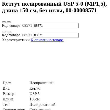
Кетгут полированный USP 5-0 (МР1,5),
длина 150 см, без иглы, 00-00008571
Код товара:
08571
Код товара:
08571
Характеристики
К описанию товара
Цвет
Неокрашеный
Вид
Кетгут
Размер
USP 5
Длина
150см
Тип
Полированный
Стерильность
Стерильный