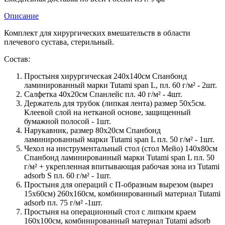
Описание
Комплект для хирургических вмешательств в области
плечевого сустава, стерильный.
Состав:
Простыня хирургическая 240х140см Спанбонд
ламинированный марки Tutami span L, пл. 60 г/м² - 2шт.
Салфетка 40х20см Спанлейс пл. 40 г/м² - 4шт.
Держатель для трубок (липкая лента) размер 50х5см.
Клеевой слой на нетканой основе, защищенный
бумажной полосой - 1шт.
Нарукавник, размер 80х20см Спанбонд
ламинированный марки Tutami span L пл. 50 г/м² - 1шт.
Чехол на инструментальный стол (стол Мейо) 140х80см
Спанбонд ламинированный марки Tutami span L пл. 50
г/м² + укрепленная впитывающая рабочая зона из Tutami
adsorb S пл. 60 г/м² - 1шт.
Простыня для операций с П-образным вырезом (вырез
15х60см) 260х160см, комбинированный материал Tutami
adsorb пл. 75 г/м² -1шт.
Простыня на операционный стол с липким краем
160х100см, комбинированный материал Tutami adsorb