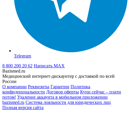
Telegram
8 800 200 20 62
Написать
MAX
Bazismed.ru
Медицинский интернет-дискаунтер с доставкой по всей
России
О компании
Реквизиты
Гарантии
Политика
конфиденциальности
Договор оферты
Купи сейчас – плати
потом!
Удаление аккаунта в мобильном приложении
bazismed.ru
Система лояльности для юридических лиц
Полная версия сайта