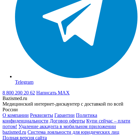
Telegram
8 800 200 20 62
Написать
MAX
Bazismed.ru
Медицинский интернет-дискаунтер с доставкой по всей
России
О компании
Реквизиты
Гарантии
Политика
конфиденциальности
Договор оферты
Купи сейчас – плати
потом!
Удаление аккаунта в мобильном приложении
bazismed.ru
Система лояльности для юридических лиц
Полная версия сайта