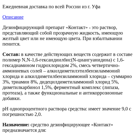
Ежедневная доставка по всей России из г. Уфа
Описание
Дезинфицирующий препарат «Контакт» - это раствор,
представляющий собой прозрачную жидкость, имеющую
желтый цвет или не имеющую цвета. При взбалтывании
пенится.
Состав:
в качестве действующих веществ содержит в составе
полимер N,N-1,6-гександиилбис(N-циангуанидина) с 1,6-
гексадиамином гидрохлоридом 2%, смесь четвертично-
аммониевых солей – алкилдиметилэтилбензиламмоний
хлорида и алкилдиметилбензиламмоний хлорида – суммарно
3%, триамин 8%, дидецилдиметиламмоний хлорид 5%,
диметилкарбинол 1,5%, ферментный комплекс (липаза,
протеаза), а также функциональные и антикоррозионные
добавки.
рН однопроцентного раствора средства: имеет значение 9,0 с
погрешностью 2,0.
Назначение:
средство дезинфицирующее «Контакт»
предназначается для: