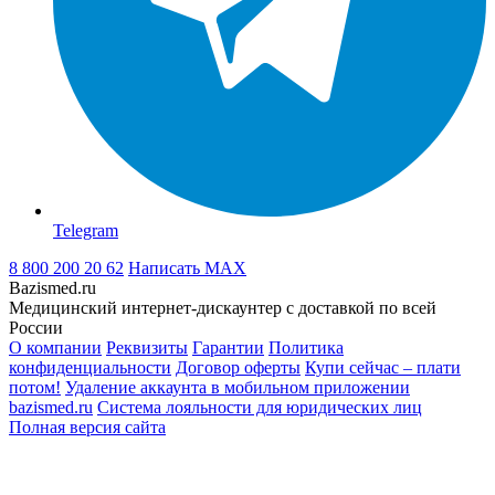
Telegram
8 800 200 20 62
Написать
MAX
Bazismed.ru
Медицинский интернет-дискаунтер с доставкой по всей
России
О компании
Реквизиты
Гарантии
Политика
конфиденциальности
Договор оферты
Купи сейчас – плати
потом!
Удаление аккаунта в мобильном приложении
bazismed.ru
Система лояльности для юридических лиц
Полная версия сайта