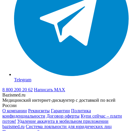
Telegram
8 800 200 20 62
Написать
MAX
Bazismed.ru
Медицинский интернет-дискаунтер с доставкой по всей
России
О компании
Реквизиты
Гарантии
Политика
конфиденциальности
Договор оферты
Купи сейчас – плати
потом!
Удаление аккаунта в мобильном приложении
bazismed.ru
Система лояльности для юридических лиц