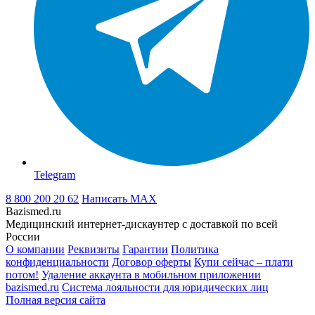
Telegram
8 800 200 20 62
Написать
MAX
Bazismed.ru
Медицинский интернет-дискаунтер с доставкой по всей
России
О компании
Реквизиты
Гарантии
Политика
конфиденциальности
Договор оферты
Купи сейчас – плати
потом!
Удаление аккаунта в мобильном приложении
bazismed.ru
Система лояльности для юридических лиц
Полная версия сайта