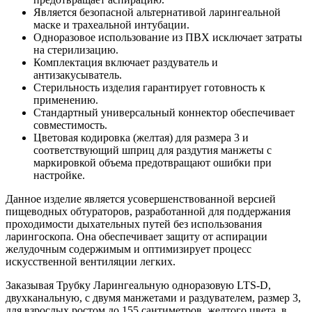
Является безопасной альтернативой ларингеальной
маске и трахеальной интубации.
Одноразовое использование из ПВХ исключает затраты
на стерилизацию.
Комплектация включает раздуватель и
антизакусыватель.
Стерильность изделия гарантирует готовность к
применению.
Стандартный универсальный коннектор обеспечивает
совместимость.
Цветовая кодировка (желтая) для размера 3 и
соответствующий шприц для раздутия манжеты с
маркировкой объема предотвращают ошибки при
настройке.
Данное изделие является усовершенствованной версией
пищеводных обтураторов, разработанной для поддержания
проходимости дыхательных путей без использования
ларингоскопа. Она обеспечивает защиту от аспирации
желудочным содержимым и оптимизирует процесс
искусственной вентиляции легких.
Заказывая Трубку Ларингеальную одноразовую LTS-D,
двухканальную, с двумя манжетами и раздувателем, размер 3,
для взрослых ростом до 155 сантиметров, желтого цвета, в