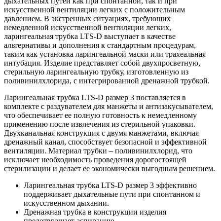
дыхательных путей как при спонтанной, так и при
искусственной вентиляции легких с положительным
давлением. В экстренных ситуациях, требующих
немедленной искусственной вентиляции легких,
ларингеальная трубка LTS-D выступает в качестве
альтернативы и дополнения к стандартным процедурам,
таким как установка ларингеальной маски или трахеальная
интубация. Изделие представляет собой двухпросветную,
стерильную ларингеальную трубку, изготовленную из
поливинилхлорида, с интегрированной дренажной трубкой.
Ларингеальная трубка LTS-D размер 3 поставляется в
комплекте с раздувателем для манжеты и антизакусывателем,
что обеспечивает ее полную готовность к немедленному
применению после извлечения из стерильной упаковки.
Двухканальная конструкция с двумя манжетами, включая
дренажный канал, способствует безопасной и эффективной
вентиляции. Материал трубки – поливинилхлорид, что
исключает необходимость проведения дорогостоящей
стерилизации и делает ее экономически выгодным решением.
Ларингеальная трубка LTS-D размер 3 эффективно
поддерживает дыхательные пути при спонтанном и
искусственном дыхании.
Дренажная трубка в конструкции изделия
предотвращает аспирацию.