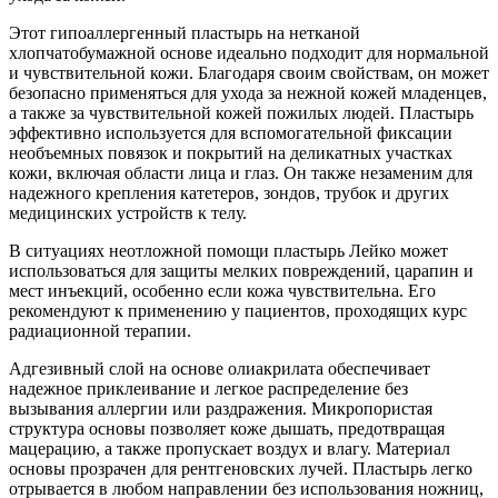
Этот гипоаллергенный пластырь на нетканой
хлопчатобумажной основе идеально подходит для нормальной
и чувствительной кожи. Благодаря своим свойствам, он может
безопасно применяться для ухода за нежной кожей младенцев,
а также за чувствительной кожей пожилых людей. Пластырь
эффективно используется для вспомогательной фиксации
необъемных повязок и покрытий на деликатных участках
кожи, включая области лица и глаз. Он также незаменим для
надежного крепления катетеров, зондов, трубок и других
медицинских устройств к телу.
В ситуациях неотложной помощи пластырь Лейко может
использоваться для защиты мелких повреждений, царапин и
мест инъекций, особенно если кожа чувствительна. Его
рекомендуют к применению у пациентов, проходящих курс
радиационной терапии.
Адгезивный слой на основе олиакрилата обеспечивает
надежное приклеивание и легкое распределение без
вызывания аллергии или раздражения. Микропористая
структура основы позволяет коже дышать, предотвращая
мацерацию, а также пропускает воздух и влагу. Материал
основы прозрачен для рентгеновских лучей. Пластырь легко
отрывается в любом направлении без использования ножниц,