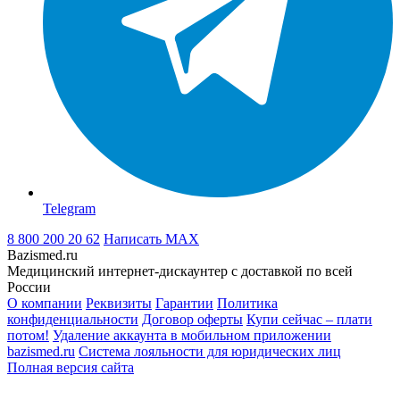
Telegram
8 800 200 20 62
Написать
MAX
Bazismed.ru
Медицинский интернет-дискаунтер с доставкой по всей
России
О компании
Реквизиты
Гарантии
Политика
конфиденциальности
Договор оферты
Купи сейчас – плати
потом!
Удаление аккаунта в мобильном приложении
bazismed.ru
Система лояльности для юридических лиц
Полная версия сайта