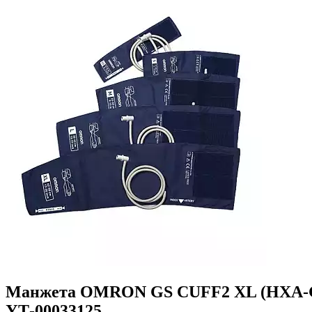
Манжета OMRON GS CUFF2 XL (HXA-GCFX
УТ-00033125