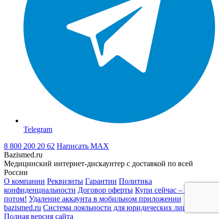
Telegram
8 800 200 20 62
Написать
MAX
Bazismed.ru
Медицинский интернет-дискаунтер с доставкой по всей
России
О компании
Реквизиты
Гарантии
Политика
конфиденциальности
Договор оферты
Купи сейчас – плати
потом!
Удаление аккаунта в мобильном приложении
bazismed.ru
Система лояльности для юридических лиц
Полная версия сайта