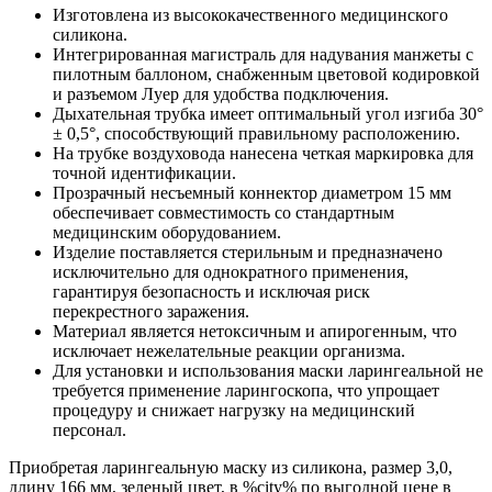
Изготовлена из высококачественного медицинского
силикона.
Интегрированная магистраль для надувания манжеты с
пилотным баллоном, снабженным цветовой кодировкой
и разъемом Луер для удобства подключения.
Дыхательная трубка имеет оптимальный угол изгиба 30°
± 0,5°, способствующий правильному расположению.
На трубке воздуховода нанесена четкая маркировка для
точной идентификации.
Прозрачный несъемный коннектор диаметром 15 мм
обеспечивает совместимость со стандартным
медицинским оборудованием.
Изделие поставляется стерильным и предназначено
исключительно для однократного применения,
гарантируя безопасность и исключая риск
перекрестного заражения.
Материал является нетоксичным и апирогенным, что
исключает нежелательные реакции организма.
Для установки и использования маски ларингеальной не
требуется применение ларингоскопа, что упрощает
процедуру и снижает нагрузку на медицинский
персонал.
Приобретая ларингеальную маску из силикона, размер 3,0,
длину 166 мм, зеленый цвет, в %city% по выгодной цене в