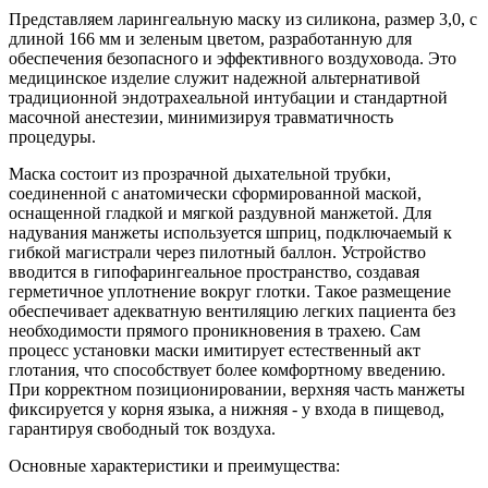
Представляем ларингеальную маску из силикона, размер 3,0, с
длиной 166 мм и зеленым цветом, разработанную для
обеспечения безопасного и эффективного воздуховода. Это
медицинское изделие служит надежной альтернативой
традиционной эндотрахеальной интубации и стандартной
масочной анестезии, минимизируя травматичность
процедуры.
Маска состоит из прозрачной дыхательной трубки,
соединенной с анатомически сформированной маской,
оснащенной гладкой и мягкой раздувной манжетой. Для
надувания манжеты используется шприц, подключаемый к
гибкой магистрали через пилотный баллон. Устройство
вводится в гипофарингеальное пространство, создавая
герметичное уплотнение вокруг глотки. Такое размещение
обеспечивает адекватную вентиляцию легких пациента без
необходимости прямого проникновения в трахею. Сам
процесс установки маски имитирует естественный акт
глотания, что способствует более комфортному введению.
При корректном позиционировании, верхняя часть манжеты
фиксируется у корня языка, а нижняя - у входа в пищевод,
гарантируя свободный ток воздуха.
Основные характеристики и преимущества: