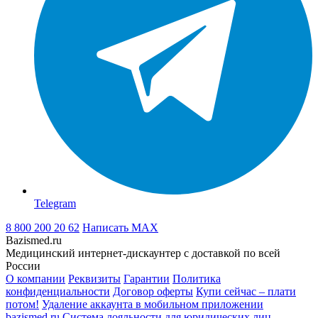
Telegram
8 800 200 20 62
Написать
MAX
Bazismed.ru
Медицинский интернет-дискаунтер с доставкой по всей
России
О компании
Реквизиты
Гарантии
Политика
конфиденциальности
Договор оферты
Купи сейчас – плати
потом!
Удаление аккаунта в мобильном приложении
bazismed.ru
Система лояльности для юридических лиц