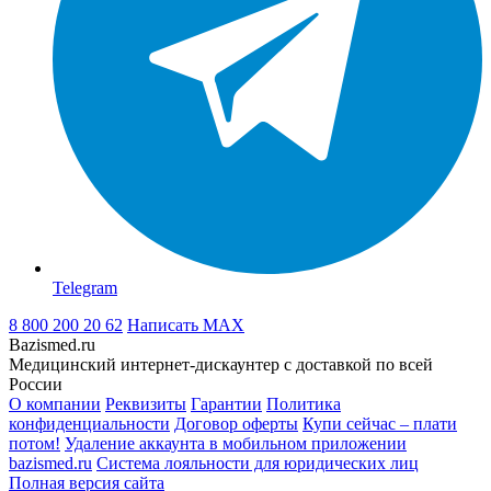
Telegram
8 800 200 20 62
Написать
MAX
Bazismed.ru
Медицинский интернет-дискаунтер с доставкой по всей
России
О компании
Реквизиты
Гарантии
Политика
конфиденциальности
Договор оферты
Купи сейчас – плати
потом!
Удаление аккаунта в мобильном приложении
bazismed.ru
Система лояльности для юридических лиц
Полная версия сайта