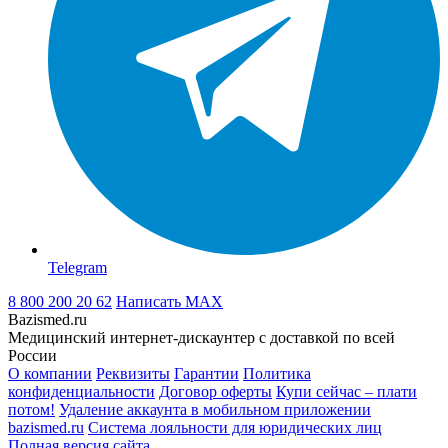
Telegram
8 800 200 20 62
Написать
MAX
Bazismed.ru
Медицинский интернет-дискаунтер с доставкой по всей
России
О компании
Реквизиты
Гарантии
Политика
конфиденциальности
Договор оферты
Купи сейчас – плати
потом!
Удаление аккаунта в мобильном приложении
bazismed.ru
Система лояльности для юридических лиц
Полная версия сайта