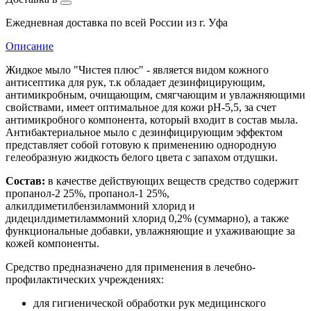
Ежедневная доставка по всей России из г. Уфа
Описание
Жидкое мыло "Чистея плюс" - является видом кожного
антисептика для рук, т.к обладает дезинфицирующим,
антимикробным, очищающим, смягчающим и увлажняющими
свойствами, имеет оптимальное для кожи pH-5,5, за счет
антимикробного компонента, который входит в состав мыла.
Антибактериальное мыло с дезинфицирующим эффектом
представляет собой готовую к применению однородную
гелеобразную жидкость белого цвета с запахом отдушки.
Состав:
в качестве действующих веществ средство содержит
пропанол-2 25%, пропанол-1 25%,
алкилдиметилбензиламмоний хлорид и
дидецилдиметиламмоний хлорид 0,2% (суммарно), а также
функциональные добавки, увлажняющие и ухаживающие за
кожей компоненты.
Средство предназначено для применения в лечебно-
профилактических учреждениях:
для гигиенической обработки рук медицинского