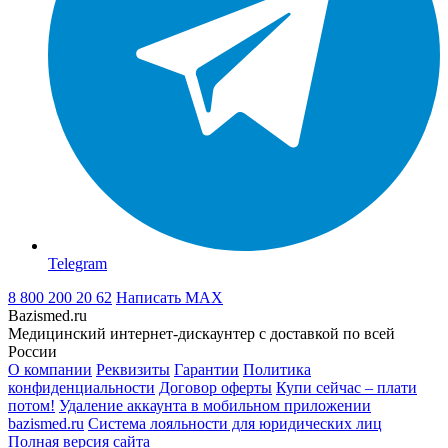
Telegram
8 800 200 20 62
Написать
MAX
Bazismed.ru
Медицинский интернет-дискаунтер с доставкой по всей
России
О компании
Реквизиты
Гарантии
Политика
конфиденциальности
Договор оферты
Купи сейчас – плати
потом!
Удаление аккаунта в мобильном приложении
bazismed.ru
Система лояльности для юридических лиц
Полная версия сайта