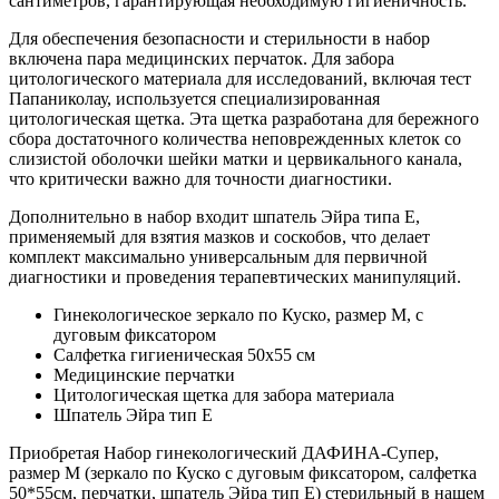
сантиметров, гарантирующая необходимую гигиеничность.
Для обеспечения безопасности и стерильности в набор
включена пара медицинских перчаток. Для забора
цитологического материала для исследований, включая тест
Папаниколау, используется специализированная
цитологическая щетка. Эта щетка разработана для бережного
сбора достаточного количества неповрежденных клеток со
слизистой оболочки шейки матки и цервикального канала,
что критически важно для точности диагностики.
Дополнительно в набор входит шпатель Эйра типа Е,
применяемый для взятия мазков и соскобов, что делает
комплект максимально универсальным для первичной
диагностики и проведения терапевтических манипуляций.
Гинекологическое зеркало по Куско, размер М, с
дуговым фиксатором
Салфетка гигиеническая 50х55 см
Медицинские перчатки
Цитологическая щетка для забора материала
Шпатель Эйра тип Е
Приобретая Набор гинекологический ДАФИНА-Супер,
размер М (зеркало по Куско с дуговым фиксатором, салфетка
50*55см, перчатки, шпатель Эйра тип Е) стерильный в нашем