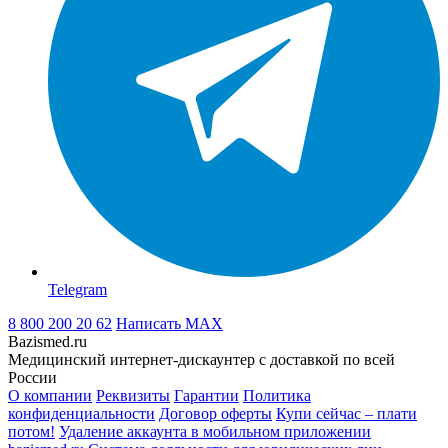
Telegram
8 800 200 20 62
Написать
MAX
Bazismed.ru
Медицинский интернет-дискаунтер с доставкой по всей
России
О компании
Реквизиты
Гарантии
Политика
конфиденциальности
Договор оферты
Купи сейчас – плати
потом!
Удаление аккаунта в мобильном приложении