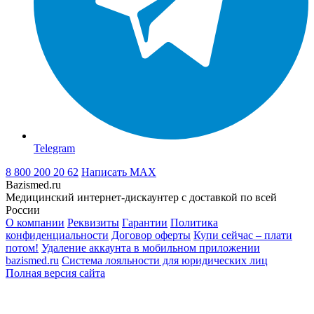
Telegram
8 800 200 20 62
Написать
MAX
Bazismed.ru
Медицинский интернет-дискаунтер с доставкой по всей
России
О компании
Реквизиты
Гарантии
Политика
конфиденциальности
Договор оферты
Купи сейчас – плати
потом!
Удаление аккаунта в мобильном приложении
bazismed.ru
Система лояльности для юридических лиц
Полная версия сайта