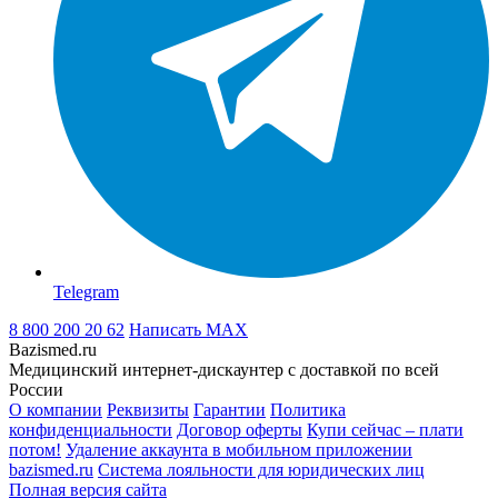
Telegram
8 800 200 20 62
Написать
MAX
Bazismed.ru
Медицинский интернет-дискаунтер с доставкой по всей
России
О компании
Реквизиты
Гарантии
Политика
конфиденциальности
Договор оферты
Купи сейчас – плати
потом!
Удаление аккаунта в мобильном приложении
bazismed.ru
Система лояльности для юридических лиц
Полная версия сайта