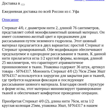
Доставка в
Ежедневная доставка по всей России из г. Уфа
Описание
Стерикат 4/0, с диаметром нити 2, длиной 76 сантиметров,
представляет собой монофиламентный шовный материал. Он
имеет соломенно-желтый цвет и предназначен для
рассасывания путем энзимного гидролиза. Этот шовный
материал предлагается в двух вариантах: простой Стерикат и
Стерикат хромированный. Обе модификации обеспечивают
предсказуемое и однородное рассасывание в тканях. К данной
нити прилагается игла 1/2 круглой формы, колющая, длиной
25 миллиметров, что гарантирует атравматичное
проникновение в ткани. Упаковка содержит 36 штук, артикул
товара - SFN4317. Мононить Стерикат 4/0 (2) 76см 25мм 36шт
SFN4317 используется в хирургии для закрытия ран и тканей,
где требуется надежная фиксация и последующее
рассасывание шовного материала. Благодаря своей структуре
и форме иглы, этот материал минимизирует травмирование
тканей и обеспечивает комфортное проведение операции.
Приобретая Стерикат 4/0 (2), длина нити 76см, игла 1/2
круглая колющая 25мм, упаковка 36шт, SFN4317 в нашем