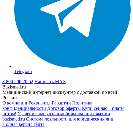
Telegram
8 800 200 20 62
Написать
MAX
Bazismed.ru
Медицинский интернет-дискаунтер с доставкой по всей
России
О компании
Реквизиты
Гарантии
Политика
конфиденциальности
Договор оферты
Купи сейчас – плати
потом!
Удаление аккаунта в мобильном приложении
bazismed.ru
Система лояльности для юридических лиц
Полная версия сайта