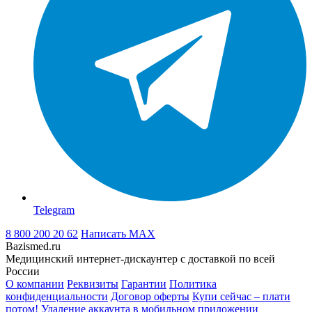
Telegram
8 800 200 20 62
Написать
MAX
Bazismed.ru
Медицинский интернет-дискаунтер с доставкой по всей
России
О компании
Реквизиты
Гарантии
Политика
конфиденциальности
Договор оферты
Купи сейчас – плати
потом!
Удаление аккаунта в мобильном приложении