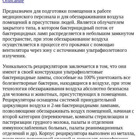
Описание
Предназначен для подготовки помещения к работе
медицинского персонала и для обеззараживания воздуха
помещений в присутствии людей. Является облучателем
закрытого типа, в котором бактерицидный поток от
бактерицидных ламп распределяется в небольшом замкнутом
пространстве, при этом обеззараживание воздуха
осуществляется в процессе его прокачки с помощью
вентилятора через зону с источниками ультрафиолетового
излучения.
Уникальность рециркуляторов заключается в том, что они
имеют в своей конструкции ультрафиолетовые
бактерицидные лампы, способные на 100% уничтожить все
болезнетворные бактерии, находящиеся в воздухе, при этом
технология обеззараживания воздуха абсолютно безопасна
для человека и животных, присутствующих в помещении.
Рециркуляторы оснащены системой принудительной
циркуляции воздуха и 2-мя бактерицидными лампами,
позволяющими обеззараживать воздух помещений, начиная с
второй категории (перевязочные, комнаты стерилизации и
пастеризации грудного молока, палаты и отделения
иммуноослабленных больных, палаты реанимационных
отделений и др). Корпус рециркулятора выполнен из металла,
покрытого порошковой краской и допускает дезинфекцию