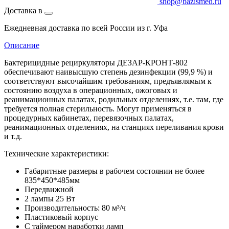
shop@bazismed.ru
Доставка в
Ежедневная доставка по всей России из г. Уфа
Описание
Бактерицидные рециркуляторы ДЕЗАР-КРОНТ-802
обеспечивают наивысшую степень дезинфекции (99,9 %) и
соответствуют высочайшим требованиям, предъявлямым к
состоянию воздуха в операционных, ожоговых и
реанимационных палатах, родильных отделениях, т.е. там, где
требуется полная стерильность. Могут применяться в
процедурных кабинетах, перевязочных палатах,
реанимационных отделениях, на станциях переливания крови
и т.д.
Технические характеристики:
Габаритные размеры в рабочем состоянии не более
835*450*485мм
Передвижной
2 лампы 25 Вт
Производительность: 80 м³/ч
Пластиковый корпус
С таймером наработки ламп