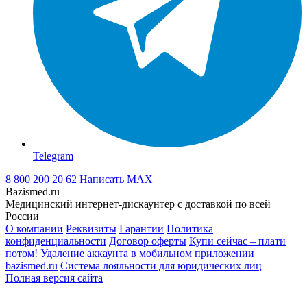
Telegram
8 800 200 20 62
Написать
MAX
Bazismed.ru
Медицинский интернет-дискаунтер с доставкой по всей
России
О компании
Реквизиты
Гарантии
Политика
конфиденциальности
Договор оферты
Купи сейчас – плати
потом!
Удаление аккаунта в мобильном приложении
bazismed.ru
Система лояльности для юридических лиц
Полная версия сайта