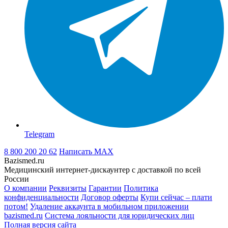
Telegram
8 800 200 20 62
Написать
MAX
Bazismed.ru
Медицинский интернет-дискаунтер с доставкой по всей
России
О компании
Реквизиты
Гарантии
Политика
конфиденциальности
Договор оферты
Купи сейчас – плати
потом!
Удаление аккаунта в мобильном приложении
bazismed.ru
Система лояльности для юридических лиц
Полная версия сайта