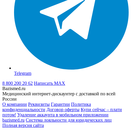
Telegram
8 800 200 20 62
Написать
MAX
Bazismed.ru
Медицинский интернет-дискаунтер с доставкой по всей
России
О компании
Реквизиты
Гарантии
Политика
конфиденциальности
Договор оферты
Купи сейчас – плати
потом!
Удаление аккаунта в мобильном приложении
bazismed.ru
Система лояльности для юридических лиц
Полная версия сайта