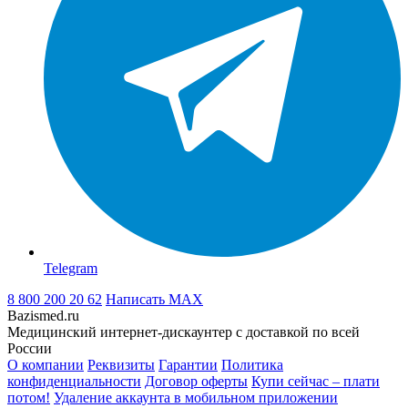
Telegram
8 800 200 20 62
Написать
MAX
Bazismed.ru
Медицинский интернет-дискаунтер с доставкой по всей
России
О компании
Реквизиты
Гарантии
Политика
конфиденциальности
Договор оферты
Купи сейчас – плати
потом!
Удаление аккаунта в мобильном приложении