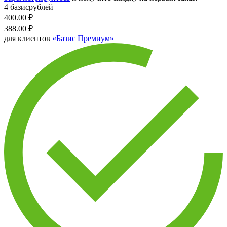
4 базисрублей
400.00
₽
388.00
₽
для клиентов
«Базис Премиум»