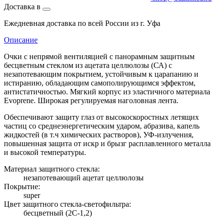
Доставка в
Ежедневная доставка по всей России из г. Уфа
Описание
Очки с непрямой вентиляцией с панорамным защитным
бесцветным стеклом из ацетата целлюлозы (СА) с
незапотевающим покрытием, устойчивым к царапанию и
истиранию, обладающим самополирующимся эффектом,
антистатичностью. Мягкий корпус из эластичного материала
Evoprene. Широкая регулируемая наголовная лента.
Обеспечивают защиту глаз от высокоскоростных летящих
частиц со среднеэнергетическим ударом, абразива, капель
жидкостей (в т.ч химических растворов), УФ-излучения,
повышенная защита от искр и брызг расплавленного металла
и высокой температуры.
Материал защитного стекла:
незапотевающий ацетат целлюлозы
Покрытие:
super
Цвет защитного стекла-светофильтра:
бесцветный (2С-1,2)