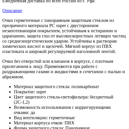
Ежедневная доставка по всей России из г. Уфа
Описание
Очки герметичные с панорамным защитным стеклом из
прозрачного материала РС super с двусторонним
незапотевающим покрытием, устойчивым к истиранию и
царапанию, защита глаз от высокоскоростных летящих частиц
со среднеэнергетическим ударом. Устойчивы к растворам
химических кислот и щелочей. Мягкий корпус из ПВХ
пластиката и широкой регулируемой наголовной лентой.
Очки без отверстий или клапанов в корпусе, с плотным
прилеганием к лицу. Применяются при работе с
раздражающими газами и жидкостями в сочетании с пылью и
абразивом.
Материал защитного стекла: поликарбонат
Покрытие: super
Цвет защитного стекла-светофильтра: бесцветный
(2С-1,2)
Возможность использования с корригирующими
очками: да
Вид вентиляции: герметичные
Материал корпуса очков: ПВХ
Форма защитного стекла: Панорамное