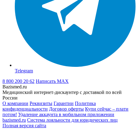
Telegram
8 800 200 20 62
Написать
MAX
Bazismed.ru
Медицинский интернет-дискаунтер с доставкой по всей
России
О компании
Реквизиты
Гарантии
Политика
конфиденциальности
Договор оферты
Купи сейчас – плати
потом!
Удаление аккаунта в мобильном приложении
bazismed.ru
Система лояльности для юридических лиц
Полная версия сайта