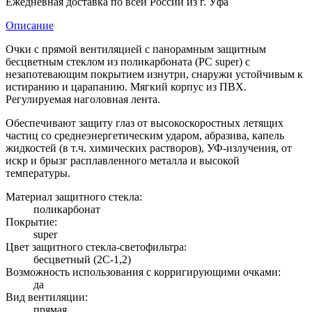
Ежедневная доставка по всей России из г. Уфа
Описание
Очки с прямой вентиляцией с панорамным защитным
бесцветным стеклом из поликарбоната (РС super) с
незапотевающим покрытием изнутри, снаружи устойчивым к
истиранию и царапанию. Мягкий корпус из ПВХ.
Регулируемая наголовная лента.
Обеспечивают защиту глаз от высокоскоростных летящих
частиц со среднеэнергетическим ударом, абразива, капель
жидкостей (в т.ч. химических растворов), УФ-излучения, от
искр и брызг расплавленного металла и высокой
температуры.
Материал защитного стекла:
поликарбонат
Покрытие:
super
Цвет защитного стекла-светофильтра:
бесцветный (2С-1,2)
Возможность использования с корригирующими очками:
да
Вид вентиляции:
прямая