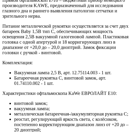
Прямой офтальмоскоп E-10 – бюджетный прибор немецкого
производителя KAWE, предназначенный для исследования
глазного дна и раннего выявления патологии сетчатки и
зрительного нерва.
Питание металлической рукоятки осуществляется за счет двух
батареек Baby 1,5В тип С, обеспечивающих мощность
освещения 2,5В вакуумной галогеновой лампой. Пластиковая
головка с одной апертурой и 18 корригирующих линз в
диапазоне от +20,0 до – 20,0 диоптрий. Замок фиксации
головки с ручкой - винтовой.
Комплектация:
Вакуумная лампа 2,5 В, арт. 12.75114.003 - 1 шт.
Батареечная рукоятка C, винтовой замок, арт.
01.74110.002 - 1 шт.
Характеристики офтальмоскопа KaWe ЕВРОЛАЙТ E10:
винтовой замок;
вакуумная лампа;
металлическая батареечная-/аккумуляторная рукоятка C;
реостат, регулирующий яркость света, с колёсиком,
постепенно корректирующим диапазон линз от +20 до –
20 диоптрий;