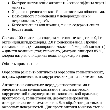
Быстрое наступление антисептического эффекта через 1
минуту.
Хорошо переносится кожей и слизистыми оболочками.
Возможность применения у новорожденных и
недоношенных детей.
Безболезненная аппликация, т.к. не содержит спирт.
Бесцветный.
Состав - 100 г раствора содержат: активные вещества: 0,1 г
октенидиндигидрохлорид, 2,0 г феноксиэтанол. Прочие
составляющие: (3-амидопропил кокосовой жирной кислоты )
– диметилазанийацетат, глюконат-Д-натрия, глицерол 85 %,
хлорид натрия, очищенная вода, гидроксид натрия.
Область применения:
Обработка ран: антисептическая обработка травматических,
острых, хронических и хирургических ран, а также ожогов.
Антисептика слизистых: перед диагностическими и
оперативными вмешательствами в педиатрической,
хирургической и акушерско-гинекологической практике, в
проктологии, травматологии, дерматовенерологии,
отоларингологии, стоматологии. Для обработки раневых и
ожоговых поверхностей. Для профилактики микозов стоп и