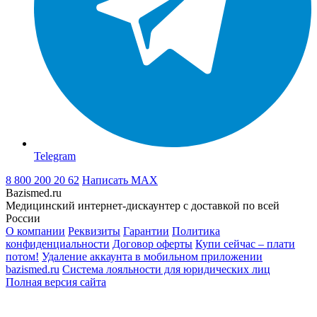
Telegram
8 800 200 20 62
Написать
MAX
Bazismed.ru
Медицинский интернет-дискаунтер с доставкой по всей
России
О компании
Реквизиты
Гарантии
Политика
конфиденциальности
Договор оферты
Купи сейчас – плати
потом!
Удаление аккаунта в мобильном приложении
bazismed.ru
Система лояльности для юридических лиц
Полная версия сайта