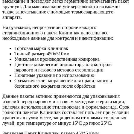
высыхание и позволяет легко герметично запечатывать пакет
вручную. Для максимальной универсальности возможно
также запечатывание с помощью термосваривающего
аппарата.
На бумажной, непрозрачной стороне каждого
стерилизационного пакета Клинипак нанесены все
необходимые данные для контроля и идентификации:
Торговая марка Клинипак
Точный размер 450x510мм
Уникальная производственная кодировка
Цветные химические индикаторы для контроля
парового и газового методов стерилизации
Понятные указания по использованию
Схематическое направление для правильного и
безопасного вскрытия после обработки
Данные пакеты активно применяются для упаковывания
изделий перед паровым и газовым методами стерилизации,
включая использование этиленоксида и формальдегида. Срок
годности пакетов Клинипак составляет пять лет при условии
хранения в сухом месте, защищенном от прямых солнечных
лучей, при температуре от минус 15°С до плюс 25°С.
Заказывая Пакет Клинипак, размер 450*510мм,