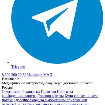
Telegram
8 800 200 20 62
Написать
MAX
Bazismed.ru
Медицинский интернет-дискаунтер с доставкой по всей
России
О компании
Реквизиты
Гарантии
Политика
конфиденциальности
Договор оферты
Купи сейчас – плати
потом!
Удаление аккаунта в мобильном приложении
bazismed.ru
Система лояльности для юридических лиц