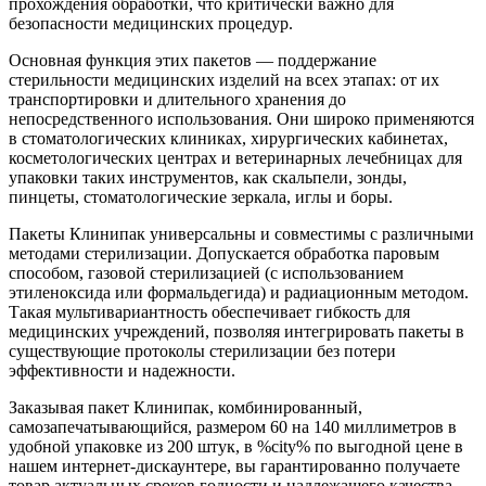
прохождения обработки, что критически важно для
безопасности медицинских процедур.
Основная функция этих пакетов — поддержание
стерильности медицинских изделий на всех этапах: от их
транспортировки и длительного хранения до
непосредственного использования. Они широко применяются
в стоматологических клиниках, хирургических кабинетах,
косметологических центрах и ветеринарных лечебницах для
упаковки таких инструментов, как скальпели, зонды,
пинцеты, стоматологические зеркала, иглы и боры.
Пакеты Клинипак универсальны и совместимы с различными
методами стерилизации. Допускается обработка паровым
способом, газовой стерилизацией (с использованием
этиленоксида или формальдегида) и радиационным методом.
Такая мультивариантность обеспечивает гибкость для
медицинских учреждений, позволяя интегрировать пакеты в
существующие протоколы стерилизации без потери
эффективности и надежности.
Заказывая пакет Клинипак, комбинированный,
самозапечатывающийся, размером 60 на 140 миллиметров в
удобной упаковке из 200 штук, в %city% по выгодной цене в
нашем интернет-дискаунтере, вы гарантированно получаете
товар актуальных сроков годности и надлежащего качества.