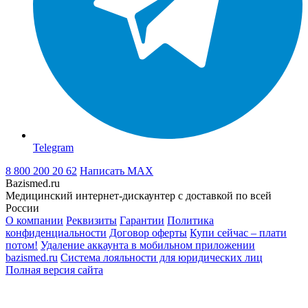
Telegram
8 800 200 20 62
Написать
MAX
Bazismed.ru
Медицинский интернет-дискаунтер с доставкой по всей
России
О компании
Реквизиты
Гарантии
Политика
конфиденциальности
Договор оферты
Купи сейчас – плати
потом!
Удаление аккаунта в мобильном приложении
bazismed.ru
Система лояльности для юридических лиц
Полная версия сайта