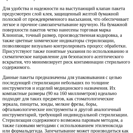
Для удобства и надежности на выступающий клапан пакета
предусмотрен слой клея, защищенный желтой бумажной
полоской от преждевременного высыхания, что обеспечивает
легкое и прочное самозапечатывание вручную. На бумажной
поверхности пакетов четко нанесены торговая марка
Клинипак, точный размер, производственная кодировка, а
также цветные химические индикаторы стерилизации,
позволяющие визуально контролировать процесс обработки.
Присутствуют также понятные указания по использованию и
схематическое направление для безопасного асептического
вскрытия, что минимизирует риск контаминации стерильного
содержимого.
Данные пакеты предназначены для упаковывания с целью
последующей стерилизации небольших по толщине
инструментов и изделий медицинского назначения. Их
компактные размеры (90 на 160 миллиметров) идеально
подходят для таких предметов, как стоматологические
зеркала, пинцеты, зонды, мелкие фрезы, боры,
офтальмологические инструменты и другой аналогичный
инструментарий, требующий индивидуальной стерилизации.
Стерилизация содержимого возможна паровым методом, а
также газовыми методами с использованием этиленоксида
или формальдегида. Запечатывание может производиться как